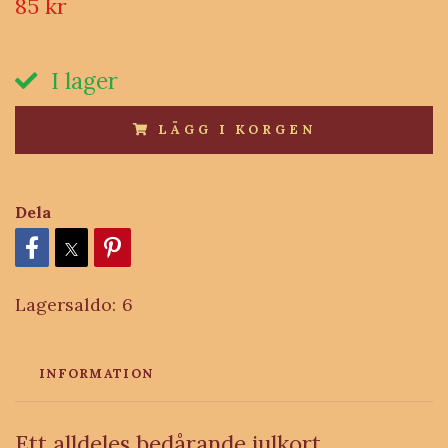
85 kr
I lager
LÄGG I KORGEN
Dela
Lagersaldo:
6
INFORMATION
Ett alldeles bedårande julkort