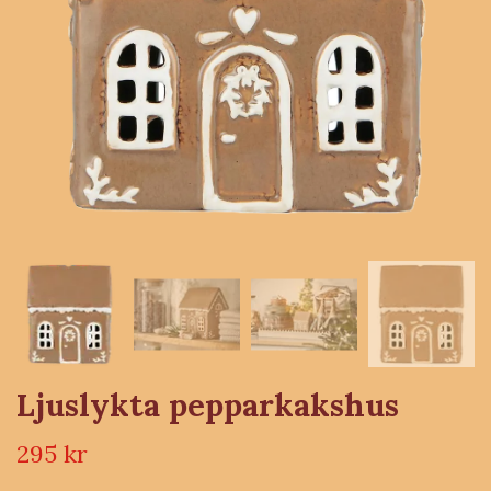
Ljuslykta pepparkakshus
295 kr