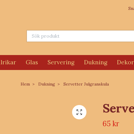
Sn
lrikar
Glas
Servering
Dukning
Dekor
Hem
Dukning
Servetter Julgranskula
Serve
65 kr