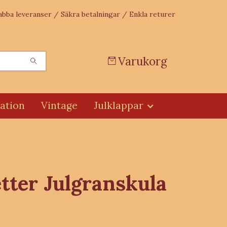
abba leveranser / Säkra betalningar / Enkla returer
Varukorg
ation
Vintage
Julklappar
tter Julgranskula