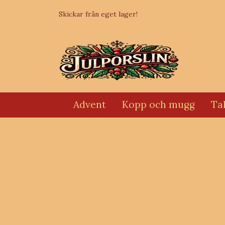
Skickar från eget lager!
Advent
Kopp och mugg
Tal