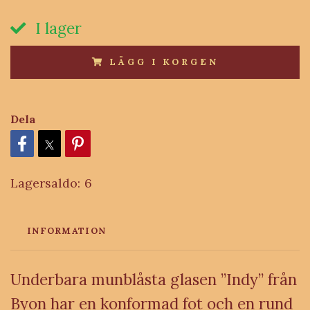
I lager
LÄGG I KORGEN
Dela
Lagersaldo:
6
INFORMATION
Underbara munblåsta glasen ”Indy” från
Byon har en konformad fot och en rund