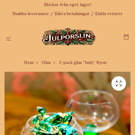
Skickar från eget lager!
Snabba leveranser / Säkra betalningar / Enkla returer
Hem
Glas
2-pack glas ”Indy” Byon