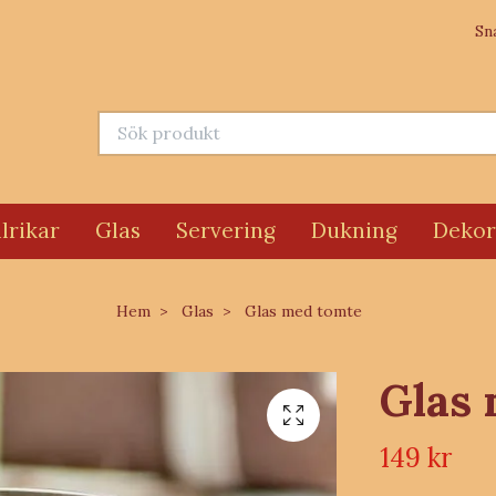
Sn
lrikar
Glas
Servering
Dukning
Dekor
Hem
Glas
Glas med tomte
Glas
149 kr