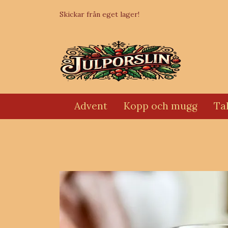
Skickar från eget lager!
Advent
Kopp och mugg
Tal