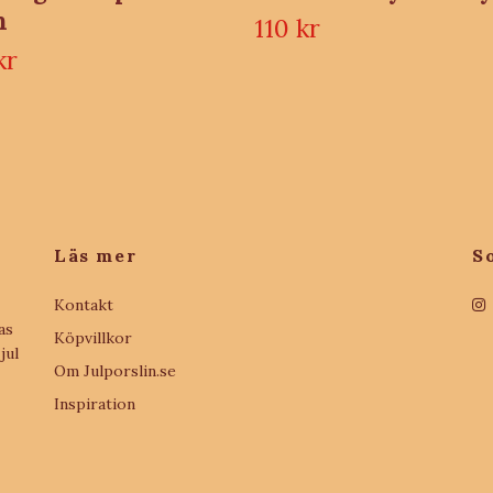
n
110 kr
kr
Läs mer
S
Kontakt
as
Köpvillkor
jul
Om Julporslin.se
Inspiration