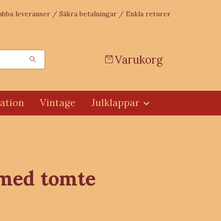
abba leveranser / Säkra betalningar / Enkla returer
Varukorg
ation
Vintage
Julklappar
 med tomte