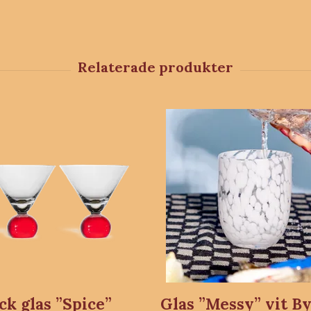
ck glas ”Spice”
Glas ”Messy” vit B