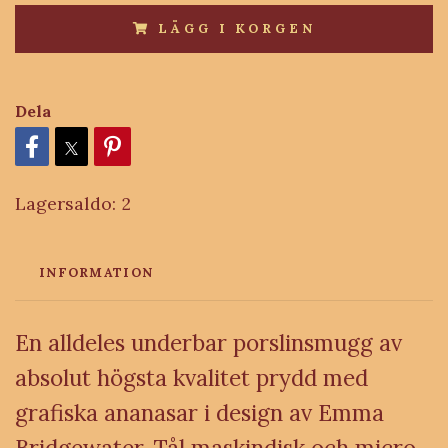
LÄGG I KORGEN
Dela
Lagersaldo:
2
INFORMATION
En alldeles underbar porslinsmugg av
absolut högsta kvalitet prydd med
grafiska ananasar i design av Emma
Bridgewater.
Tål maskindisk och micro.