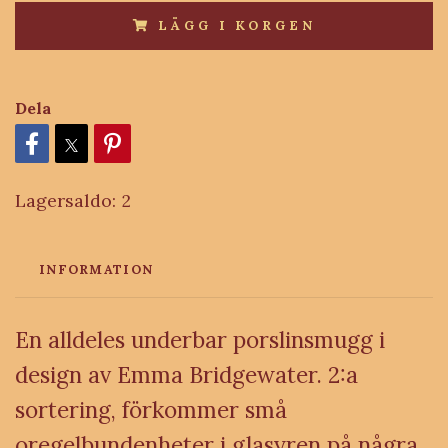
LÄGG I KORGEN
Dela
Lagersaldo:
2
INFORMATION
En alldeles underbar porslinsmugg i
design av Emma Bridgewater.
2:a
sortering, förkommer små
oregelbundenheter i glasyren på några