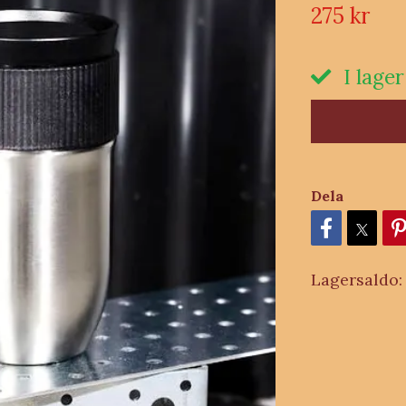
275 kr
I lager
Dela
Lagersaldo: