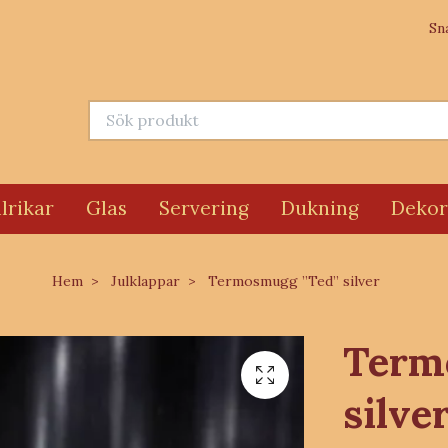
Sn
lrikar
Glas
Servering
Dukning
Dekor
Hem
Julklappar
Termosmugg ”Ted” silver
Term
silve