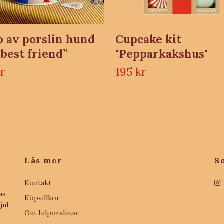
 av porslin hund
Cupcake kit
best friend”
"Pepparkakshus"
kr
195 kr
Läs mer
S
Kontakt
as
Köpvillkor
jul
Om Julporslin.se