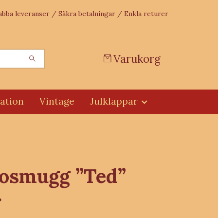
abba leveranser / Säkra betalningar / Enkla returer
Varukorg
ation
Vintage
Julklappar
osmugg ”Ted”
r