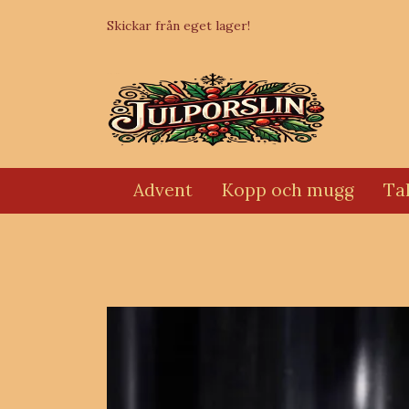
Skickar från eget lager!
Advent
Kopp och mugg
Tal