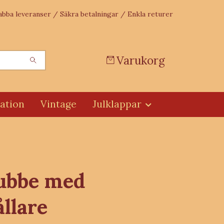
abba leveranser / Säkra betalningar / Enkla returer
Varukorg
ation
Vintage
Julklappar
ubbe med
ållare