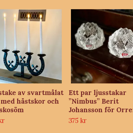
stake av svartmålat
Ett par ljusstakar
 med hästskor och
”Nimbus” Berit
tskosöm
Johansson för Orre
kr
375 kr