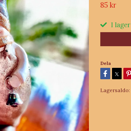
85 kr
I lager
Dela
Lagersaldo: