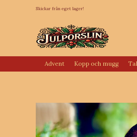
Skickar från eget lager!
Advent
Kopp och mugg
Tal