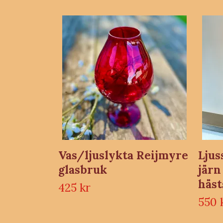
Vas/ljuslykta Reijmyre
Ljus
glasbruk
järn
häs
425 kr
550 