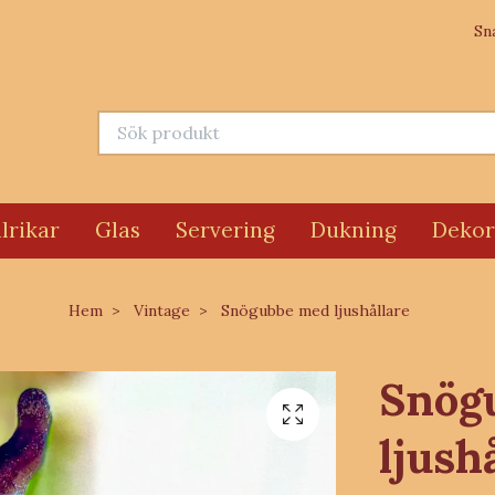
Sn
lrikar
Glas
Servering
Dukning
Dekor
Hem
Vintage
Snögubbe med ljushållare
Snög
ljush